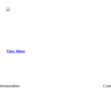
베스트장내과는
연구하고, 진료합니다.
그리고 끊임없이 고민합니다.
View More
Continuity
S