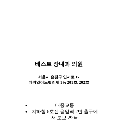
Best Care, Best Health
Best Care, Best Health
베스트 장내과 의원
서울시 은평구 연서로 17
더위일이노펠리체 1동 201호, 202호
대중교통
지하철 6호선 응암역 2번 출구에
서 도보 290m