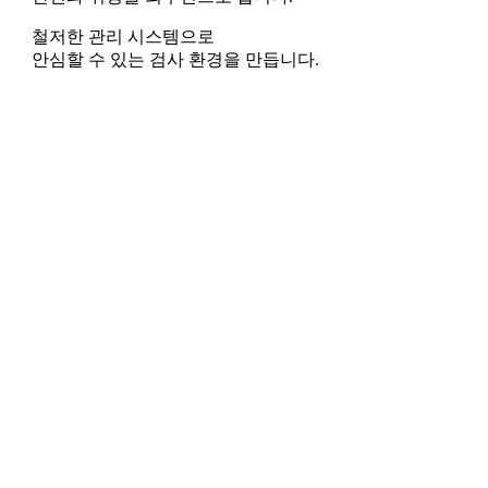
철저한 관리 시스템으로
안심할 수 있는 검사 환경을 만듭니다.
Best Care, Best Health
Best Care, Best Health
Best Care, Best Health
Best Care, Best Health
Best Care, Best Health
Best Care, Best Health
Best Care, Best Health
Best Care, Best Health