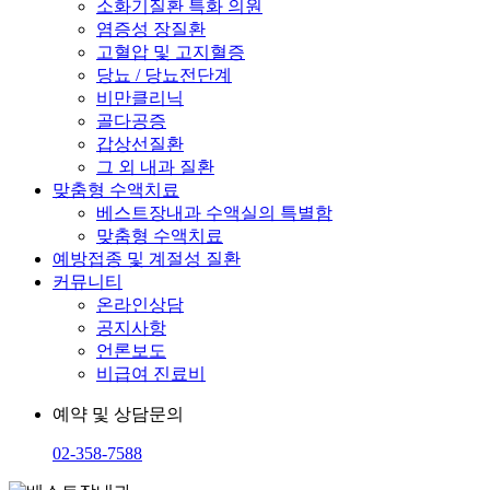
소화기질환 특화 의원
염증성 장질환
고혈압 및 고지혈증
당뇨 / 당뇨전단계
비만클리닉
골다공증
갑상선질환
그 외 내과 질환
맞춤형 수액치료
베스트장내과 수액실의 특별함
맞춤형 수액치료
예방접종 및 계절성 질환
커뮤니티
온라인상담
공지사항
언론보도
비급여 진료비
예약 및 상담문의
02-358-7588