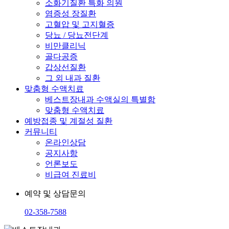
소화기질환 특화 의원
염증성 장질환
고혈압 및 고지혈증
당뇨 / 당뇨전단계
비만클리닉
골다공증
갑상선질환
그 외 내과 질환
맞춤형 수액치료
베스트장내과 수액실의 특별함
맞춤형 수액치료
예방접종 및 계절성 질환
커뮤니티
온라인상담
공지사항
언론보도
비급여 진료비
예약 및 상담문의
02-358-7588