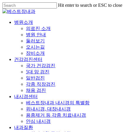
Skip
Hit enter to search or ESC to close
to
Close
main
Search
content
Menu
병원소개
의료진 소개
병원 안내
둘러보기
오시는길
장비소개
건강검진센터
국가 건강검진
5대 암 검진
일반검진
각종 직장검진
채용 검진
내시경센터
베스트장내과 내시경의 특별함
위내시경, 대장내시경
용종제거 등 각종 치료내시경
안심 내시경
내과질환