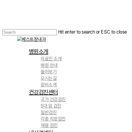
Skip
to
main
content
Hit enter to search or ESC to close
Close
Search
Menu
병원소개
의료진 소개
병원 안내
둘러보기
오시는길
장비소개
건강검진센터
국가 건강검진
5대 암 검진
일반검진
각종 직장검진
채용 검진