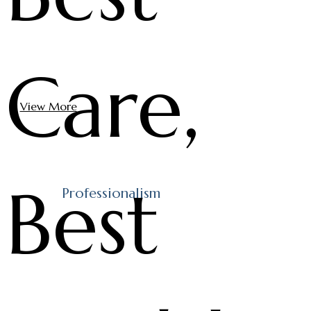
고민합니다.
Care,
View More
Best
Professionalism