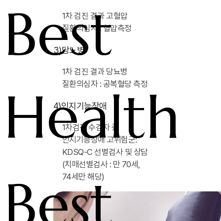
Best
1차 검진 결과 고혈압
질환의심자 : 혈압측정
3)
당뇨병
1차 검진 결과 당뇨병
질환의심자 : 공복혈당 측정
Health
4)
인지기능장애
1차검진 수검자 중
인지기능장애 고위험군:
KDSQ-C 선별검사 및 상담
(치매선별검사 : 만 70세,
Best
74세만 해당)