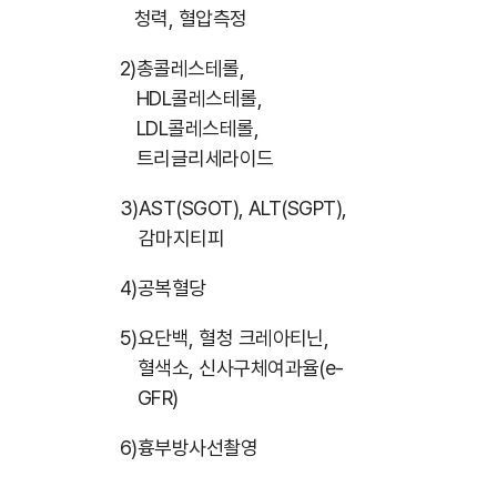
청력, 혈압측정
2)
총콜레스테롤,
HDL콜레스테롤,
LDL콜레스테롤,
트리글리세라이드
3)
AST(SGOT), ALT(SGPT),
감마지티피
4)
공복혈당
5)
요단백, 혈청 크레아티닌,
혈색소, 신사구체여과율(e-
GFR)
6)
흉부방사선촬영