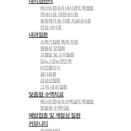
내시경센터
베스트장내과 내시경의 특별함
위내시경, 대장내시경
용종제거 등 각종 치료내시경
안심 내시경
내과질환
소화기질환 특화 의원
염증성 장질환
고혈압 및 고지혈증
당뇨 / 당뇨전단계
비만클리닉
골다공증
갑상선질환
그 외 내과 질환
맞춤형 수액치료
베스트장내과 수액실의 특별함
맞춤형 수액치료
예방접종 및 계절성 질환
커뮤니티
온라인상담